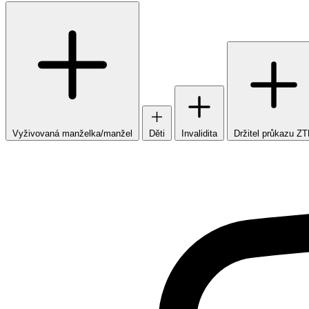
Vyživovaná manželka/manžel
Děti
Invalidita
Držitel průkazu Z