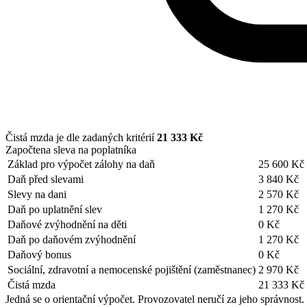
Čistá mzda je dle zadaných kritérií
21 333 Kč
Započtena sleva na poplatníka
Základ pro výpočet zálohy na daň
25 600 Kč
Daň před slevami
3 840 Kč
Slevy na dani
2 570 Kč
Daň po uplatnění slev
1 270 Kč
Daňové zvýhodnění na děti
0 Kč
Daň po daňovém zvýhodnění
1 270 Kč
Daňový bonus
0 Kč
Sociální, zdravotní a nemocenské pojištění (zaměstnanec)
2 970 Kč
Čistá mzda
21 333 Kč
Jedná se o orientační výpočet. Provozovatel neručí za jeho správnost