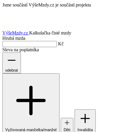
Jsme součástí
VýšeMzdy.cz je součástí projektu
VýšeMzdy
.cz
Kalkulačka čisté mzdy
Hrubá mzda
Kč
Sleva na poplatníka
odebrat
Vyživovaná manželka/manžel
Děti
Invalidita