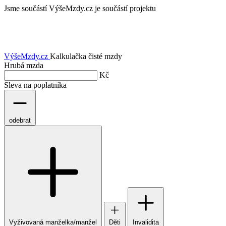
Jsme součástí
VýšeMzdy.cz je součástí projektu
VýšeMzdy
.cz
Kalkulačka čisté mzdy
Hrubá mzda
Kč
Sleva na poplatníka
odebrat
Vyživovaná manželka/manžel
Děti
Invalidita