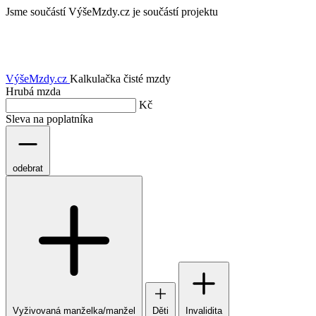
Jsme součástí
VýšeMzdy.cz je součástí projektu
VýšeMzdy
.cz
Kalkulačka čisté mzdy
Hrubá mzda
Kč
Sleva na poplatníka
odebrat
Vyživovaná manželka/manžel
Děti
Invalidita