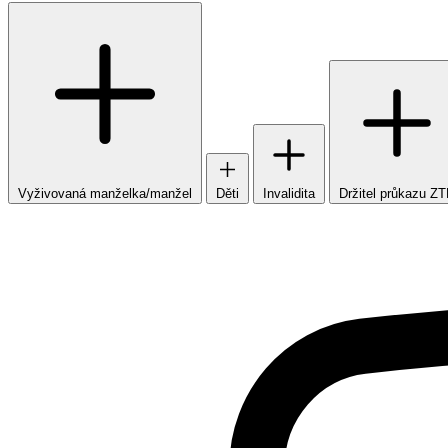
Vyživovaná manželka/manžel
Děti
Invalidita
Držitel průkazu Z