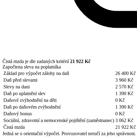
Čistá mzda je dle zadaných kritérií
21 922 Kč
Započtena sleva na poplatníka
Základ pro výpočet zálohy na daň
26 400 Kč
Daň před slevami
3 960 Kč
Slevy na dani
2 570 Kč
Daň po uplatnění slev
1 390 Kč
Daňové zvýhodnění na děti
0 Kč
Daň po daňovém zvýhodnění
1 390 Kč
Daňový bonus
0 Kč
Sociální, zdravotní a nemocenské pojištění (zaměstnanec)
3 062 Kč
Čistá mzda
21 922 Kč
Jedná se o orientační výpočet. Provozovatel neručí za jeho správnost