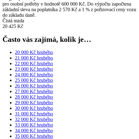
pro osobní potřeby v hodnotě 600 000 Kč. Do výpočtu započtena
základní sleva na poplatníka 2 570 Kč a 1 % z pořizovací ceny vozu
do základu daně.
Čistá mzda
20 425 Kč
Často vás zajímá, kolik je…
20 000 Kč hrubého
21 000 Kč hrubého
22 000 Kč hrubého
23 000 Kč hrubého
24 000 Kč hrubého
25 000 Kč hrubého
26 000 Kč hrubého
27 000 Kč hrubého
28 000 Kč hrubého
29 000 Kč hrubého
30 000 Kč hrubého
31 000 Kč hrubého
32 000 Kč hrubého
33 000 Kč hrubého
34 000 Kč hrubého
35 000 Kč hrubého