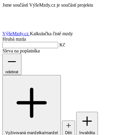
Jsme součástí
VýšeMzdy.cz je součástí projektu
VýšeMzdy
.cz
Kalkulačka čisté mzdy
Hrubá mzda
Kč
Sleva na poplatníka
odebrat
Vyživovaná manželka/manžel
Děti
Invalidita