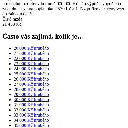
pro osobní potřeby v hodnotě 600 000 Kč. Do výpočtu započtena
základní sleva na poplatníka 2 570 Kč a 1 % z pořizovací ceny vozu
do základu daně.
Čistá mzda
21 453 Kč
Často vás zajímá, kolik je…
20 000 Kč hrubého
21 000 Kč hrubého
22 000 Kč hrubého
23 000 Kč hrubého
24 000 Kč hrubého
25 000 Kč hrubého
26 000 Kč hrubého
27 000 Kč hrubého
28 000 Kč hrubého
29 000 Kč hrubého
30 000 Kč hrubého
31 000 Kč hrubého
32 000 Kč hrubého
33 000 Kč hrubého
34 000 Kč hrubého
35 000 Kč hrubého