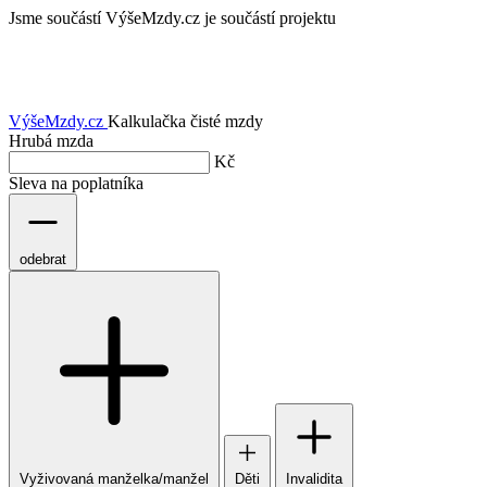
Jsme součástí
VýšeMzdy.cz je součástí projektu
VýšeMzdy
.cz
Kalkulačka čisté mzdy
Hrubá mzda
Kč
Sleva na poplatníka
odebrat
Vyživovaná manželka/manžel
Děti
Invalidita