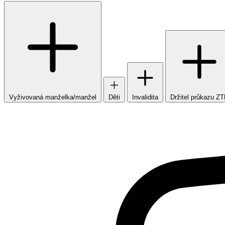
Vyživovaná manželka/manžel
Děti
Invalidita
Držitel průkazu Z