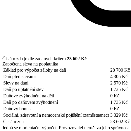
Čistá mzda je dle zadaných kritérií
23 602 Kč
Započtena sleva na poplatníka
Základ pro výpočet zálohy na daň
28 700 Kč
Daň před slevami
4 305 Kč
Slevy na dani
2 570 Kč
Daň po uplatnění slev
1 735 Kč
Daňové zvýhodnění na děti
0 Kč
Daň po daňovém zvýhodnění
1 735 Kč
Daňový bonus
0 Kč
Sociální, zdravotní a nemocenské pojištění (zaměstnanec)
3 329 Kč
Čistá mzda
23 602 Kč
Jedná se o orientační výpočet. Provozovatel neručí za jeho správnost