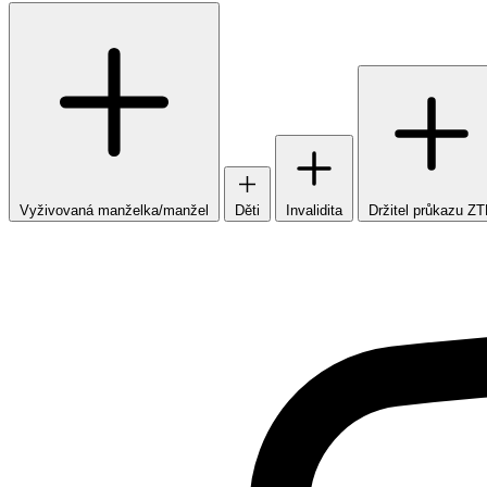
Vyživovaná manželka/manžel
Děti
Invalidita
Držitel průkazu Z