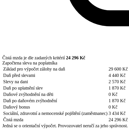
Čistá mzda je dle zadaných kritérií
24 296 Kč
Započtena sleva na poplatníka
Základ pro výpočet zálohy na daň
29 600 Kč
Daň před slevami
4 440 Kč
Slevy na dani
2 570 Kč
Daň po uplatnění slev
1 870 Kč
Daňové zvýhodnění na děti
0 Kč
Daň po daňovém zvýhodnění
1 870 Kč
Daňový bonus
0 Kč
Sociální, zdravotní a nemocenské pojištění (zaměstnanec)
3 434 Kč
Čistá mzda
24 296 Kč
Jedná se o orientační výpočet. Provozovatel neručí za jeho správnost