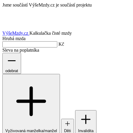
Jsme součástí
VýšeMzdy.cz je součástí projektu
VýšeMzdy
.cz
Kalkulačka čisté mzdy
Hrubá mzda
Kč
Sleva na poplatníka
odebrat
Vyživovaná manželka/manžel
Děti
Invalidita