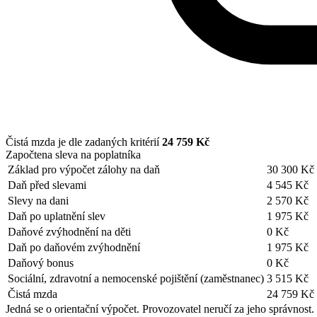
Čistá mzda je dle zadaných kritérií
24 759 Kč
Započtena sleva na poplatníka
Základ pro výpočet zálohy na daň
30 300 Kč
Daň před slevami
4 545 Kč
Slevy na dani
2 570 Kč
Daň po uplatnění slev
1 975 Kč
Daňové zvýhodnění na děti
0 Kč
Daň po daňovém zvýhodnění
1 975 Kč
Daňový bonus
0 Kč
Sociální, zdravotní a nemocenské pojištění (zaměstnanec)
3 515 Kč
Čistá mzda
24 759 Kč
Jedná se o orientační výpočet. Provozovatel neručí za jeho správnost