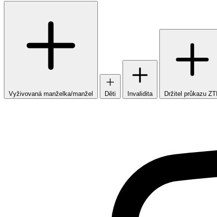
Vyživovaná manželka/manžel
Děti
Invalidita
Držitel průkazu Z