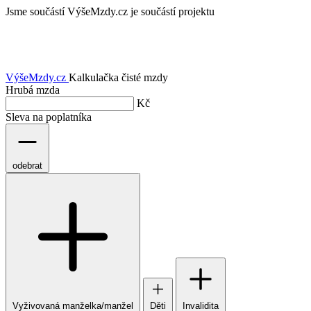
Jsme součástí
VýšeMzdy.cz je součástí projektu
VýšeMzdy
.cz
Kalkulačka čisté mzdy
Hrubá mzda
Kč
Sleva na poplatníka
odebrat
Vyživovaná manželka/manžel
Děti
Invalidita