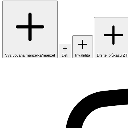
Vyživovaná manželka/manžel
Děti
Invalidita
Držitel průkazu Z