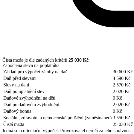
Čistá mzda je dle zadaných kritérií
25 030 Kč
Započtena sleva na poplatníka
Základ pro výpočet zálohy na daň
30 600 Kč
Daň před slevami
4 590 Kč
Slevy na dani
2 570 Kč
Daň po uplatnění slev
2 020 Kč
Daňové zvýhodnění na děti
0 Kč
Daň po daňovém zvýhodnění
2 020 Kč
Daňový bonus
0 Kč
Sociální, zdravotní a nemocenské pojištění (zaměstnanec)
3 550 Kč
Čistá mzda
25 030 Kč
Jedná se o orientační výpočet. Provozovatel neručí za jeho správnost