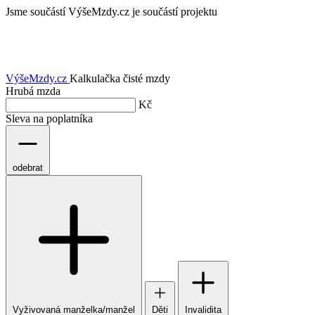
Jsme součástí
VýšeMzdy.cz je součástí projektu
VýšeMzdy
.cz
Kalkulačka čisté mzdy
Hrubá mzda
Kč
Sleva na poplatníka
odebrat
Vyživovaná manželka/manžel
Děti
Invalidita