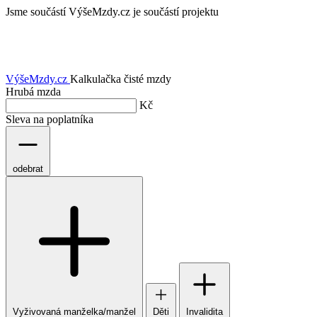
Jsme součástí
VýšeMzdy.cz je součástí projektu
VýšeMzdy
.cz
Kalkulačka čisté mzdy
Hrubá mzda
Kč
Sleva na poplatníka
odebrat
Vyživovaná manželka/manžel
Děti
Invalidita