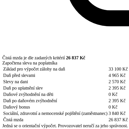
Čistá mzda je dle zadaných kritérií
26 837 Kč
Započtena sleva na poplatníka
Základ pro výpočet zálohy na daň
33 100 Kč
Daň před slevami
4 965 Kč
Slevy na dani
2 570 Kč
Daň po uplatnění slev
2 395 Kč
Daňové zvýhodnění na děti
0 Kč
Daň po daňovém zvýhodnění
2 395 Kč
Daňový bonus
0 Kč
Sociální, zdravotní a nemocenské pojištění (zaměstnanec)
3 840 Kč
Čistá mzda
26 837 Kč
Jedná se o orientační výpočet. Provozovatel neručí za jeho správnost