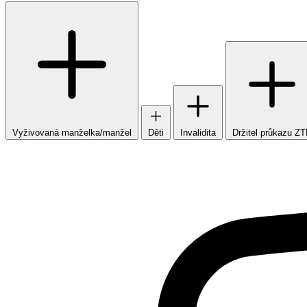
Vyživovaná manželka/manžel
Děti
Invalidita
Držitel průkazu Z