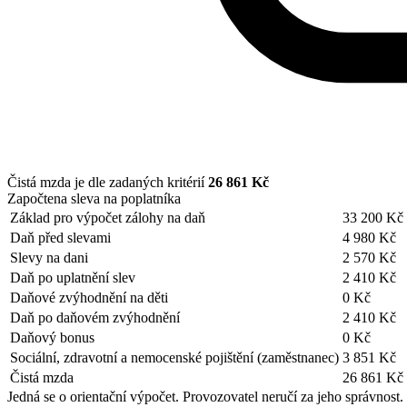
Čistá mzda je dle zadaných kritérií
26 861 Kč
Započtena sleva na poplatníka
Základ pro výpočet zálohy na daň
33 200 Kč
Daň před slevami
4 980 Kč
Slevy na dani
2 570 Kč
Daň po uplatnění slev
2 410 Kč
Daňové zvýhodnění na děti
0 Kč
Daň po daňovém zvýhodnění
2 410 Kč
Daňový bonus
0 Kč
Sociální, zdravotní a nemocenské pojištění (zaměstnanec)
3 851 Kč
Čistá mzda
26 861 Kč
Jedná se o orientační výpočet. Provozovatel neručí za jeho správnost