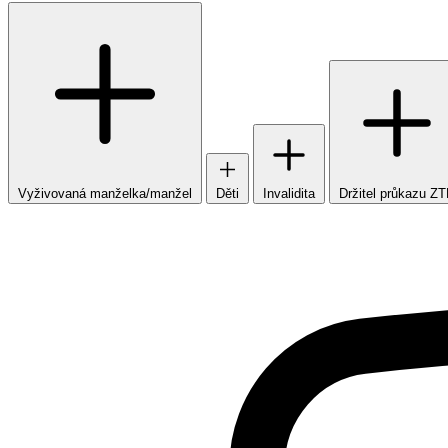
Vyživovaná manželka/manžel
Děti
Invalidita
Držitel průkazu Z