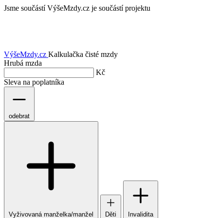
Jsme součástí
VýšeMzdy.cz je součástí projektu
VýšeMzdy
.cz
Kalkulačka čisté mzdy
Hrubá mzda
Kč
Sleva na poplatníka
odebrat
Vyživovaná manželka/manžel
Děti
Invalidita