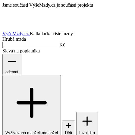
Jsme součástí
VýšeMzdy.cz je součástí projektu
VýšeMzdy
.cz
Kalkulačka čisté mzdy
Hrubá mzda
Kč
Sleva na poplatníka
odebrat
Vyživovaná manželka/manžel
Děti
Invalidita