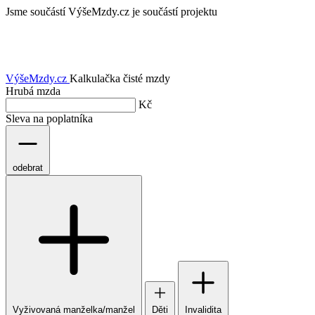
Jsme součástí
VýšeMzdy.cz je součástí projektu
VýšeMzdy
.cz
Kalkulačka čisté mzdy
Hrubá mzda
Kč
Sleva na poplatníka
odebrat
Vyživovaná manželka/manžel
Děti
Invalidita