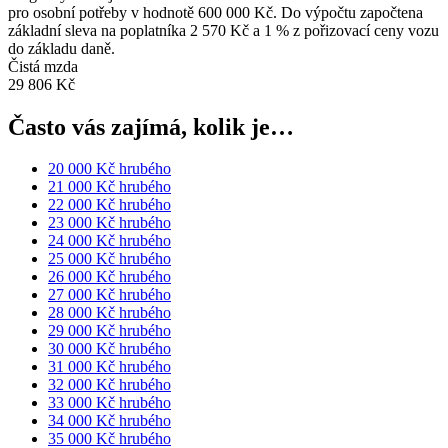
pro osobní potřeby v hodnotě 600 000 Kč. Do výpočtu započtena
základní sleva na poplatníka 2 570 Kč a 1 % z pořizovací ceny vozu
do základu daně.
Čistá mzda
29 806 Kč
Často vás zajímá, kolik je…
20 000 Kč hrubého
21 000 Kč hrubého
22 000 Kč hrubého
23 000 Kč hrubého
24 000 Kč hrubého
25 000 Kč hrubého
26 000 Kč hrubého
27 000 Kč hrubého
28 000 Kč hrubého
29 000 Kč hrubého
30 000 Kč hrubého
31 000 Kč hrubého
32 000 Kč hrubého
33 000 Kč hrubého
34 000 Kč hrubého
35 000 Kč hrubého