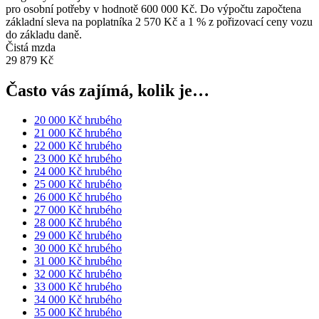
pro osobní potřeby v hodnotě 600 000 Kč. Do výpočtu započtena
základní sleva na poplatníka 2 570 Kč a 1 % z pořizovací ceny vozu
do základu daně.
Čistá mzda
29 879 Kč
Často vás zajímá, kolik je…
20 000 Kč hrubého
21 000 Kč hrubého
22 000 Kč hrubého
23 000 Kč hrubého
24 000 Kč hrubého
25 000 Kč hrubého
26 000 Kč hrubého
27 000 Kč hrubého
28 000 Kč hrubého
29 000 Kč hrubého
30 000 Kč hrubého
31 000 Kč hrubého
32 000 Kč hrubého
33 000 Kč hrubého
34 000 Kč hrubého
35 000 Kč hrubého