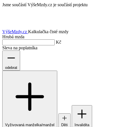
Jsme součástí
VýšeMzdy.cz je součástí projektu
VýšeMzdy
.cz
Kalkulačka čisté mzdy
Hrubá mzda
Kč
Sleva na poplatníka
odebrat
Vyživovaná manželka/manžel
Děti
Invalidita