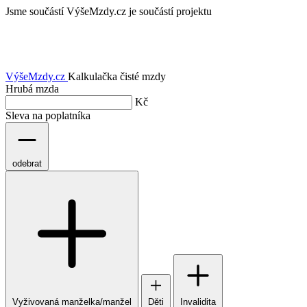
Jsme součástí
VýšeMzdy.cz je součástí projektu
VýšeMzdy
.cz
Kalkulačka čisté mzdy
Hrubá mzda
Kč
Sleva na poplatníka
odebrat
Vyživovaná manželka/manžel
Děti
Invalidita