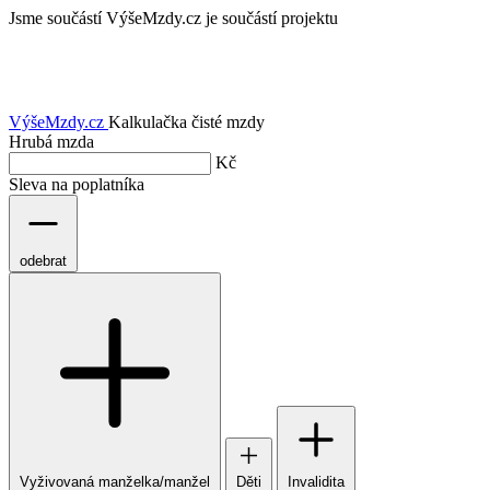
Jsme součástí
VýšeMzdy.cz je součástí projektu
VýšeMzdy
.cz
Kalkulačka čisté mzdy
Hrubá mzda
Kč
Sleva na poplatníka
odebrat
Vyživovaná manželka/manžel
Děti
Invalidita