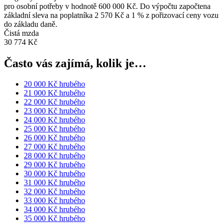
pro osobní potřeby v hodnotě 600 000 Kč. Do výpočtu započtena
základní sleva na poplatníka 2 570 Kč a 1 % z pořizovací ceny vozu
do základu daně.
Čistá mzda
30 774 Kč
Často vás zajímá, kolik je…
20 000 Kč hrubého
21 000 Kč hrubého
22 000 Kč hrubého
23 000 Kč hrubého
24 000 Kč hrubého
25 000 Kč hrubého
26 000 Kč hrubého
27 000 Kč hrubého
28 000 Kč hrubého
29 000 Kč hrubého
30 000 Kč hrubého
31 000 Kč hrubého
32 000 Kč hrubého
33 000 Kč hrubého
34 000 Kč hrubého
35 000 Kč hrubého