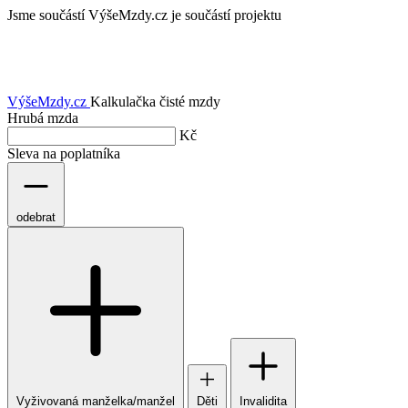
Jsme součástí
VýšeMzdy.cz je součástí projektu
VýšeMzdy
.cz
Kalkulačka čisté mzdy
Hrubá mzda
Kč
Sleva na poplatníka
odebrat
Vyživovaná manželka/manžel
Děti
Invalidita