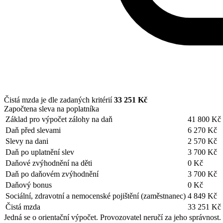
Čistá mzda je dle zadaných kritérií
33 251 Kč
Započtena sleva na poplatníka
Základ pro výpočet zálohy na daň
41 800 Kč
Daň před slevami
6 270 Kč
Slevy na dani
2 570 Kč
Daň po uplatnění slev
3 700 Kč
Daňové zvýhodnění na děti
0 Kč
Daň po daňovém zvýhodnění
3 700 Kč
Daňový bonus
0 Kč
Sociální, zdravotní a nemocenské pojištění (zaměstnanec)
4 849 Kč
Čistá mzda
33 251 Kč
Jedná se o orientační výpočet. Provozovatel neručí za jeho správnost