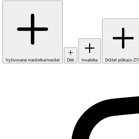
Vyživovaná manželka/manžel
Děti
Invalidita
Držitel průkazu Z