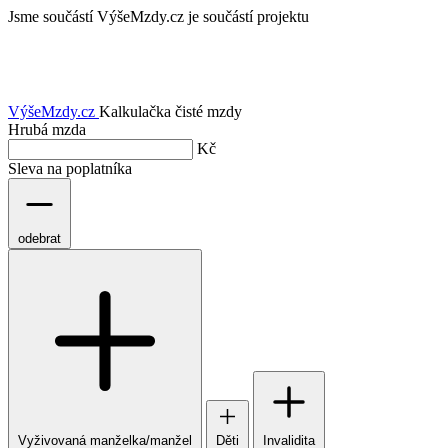
Jsme součástí
VýšeMzdy.cz je součástí projektu
VýšeMzdy
.cz
Kalkulačka čisté mzdy
Hrubá mzda
Kč
Sleva na poplatníka
odebrat
Vyživovaná manželka/manžel
Děti
Invalidita