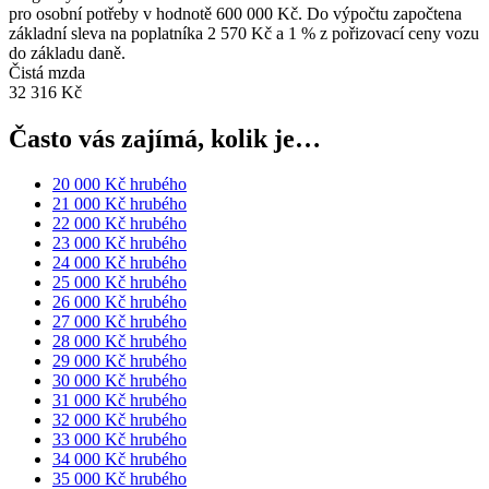
pro osobní potřeby v hodnotě 600 000 Kč. Do výpočtu započtena
základní sleva na poplatníka 2 570 Kč a 1 % z pořizovací ceny vozu
do základu daně.
Čistá mzda
32 316 Kč
Často vás zajímá, kolik je…
20 000 Kč hrubého
21 000 Kč hrubého
22 000 Kč hrubého
23 000 Kč hrubého
24 000 Kč hrubého
25 000 Kč hrubého
26 000 Kč hrubého
27 000 Kč hrubého
28 000 Kč hrubého
29 000 Kč hrubého
30 000 Kč hrubého
31 000 Kč hrubého
32 000 Kč hrubého
33 000 Kč hrubého
34 000 Kč hrubého
35 000 Kč hrubého