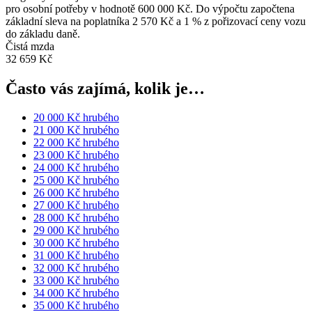
pro osobní potřeby v hodnotě 600 000 Kč. Do výpočtu započtena
základní sleva na poplatníka 2 570 Kč a 1 % z pořizovací ceny vozu
do základu daně.
Čistá mzda
32 659 Kč
Často vás zajímá, kolik je…
20 000 Kč hrubého
21 000 Kč hrubého
22 000 Kč hrubého
23 000 Kč hrubého
24 000 Kč hrubého
25 000 Kč hrubého
26 000 Kč hrubého
27 000 Kč hrubého
28 000 Kč hrubého
29 000 Kč hrubého
30 000 Kč hrubého
31 000 Kč hrubého
32 000 Kč hrubého
33 000 Kč hrubého
34 000 Kč hrubého
35 000 Kč hrubého