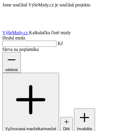
Jsme součástí
VýšeMzdy.cz je součástí projektu
VýšeMzdy
.cz
Kalkulačka čisté mzdy
Hrubá mzda
Kč
Sleva na poplatníka
odebrat
Vyživovaná manželka/manžel
Děti
Invalidita