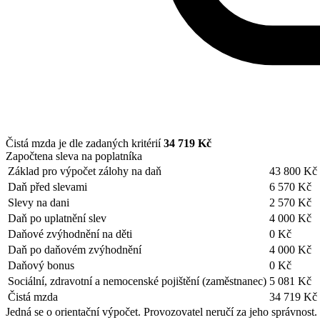
Čistá mzda je dle zadaných kritérií
34 719 Kč
Započtena sleva na poplatníka
Základ pro výpočet zálohy na daň
43 800 Kč
Daň před slevami
6 570 Kč
Slevy na dani
2 570 Kč
Daň po uplatnění slev
4 000 Kč
Daňové zvýhodnění na děti
0 Kč
Daň po daňovém zvýhodnění
4 000 Kč
Daňový bonus
0 Kč
Sociální, zdravotní a nemocenské pojištění (zaměstnanec)
5 081 Kč
Čistá mzda
34 719 Kč
Jedná se o orientační výpočet. Provozovatel neručí za jeho správnost