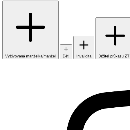
Vyživovaná manželka/manžel
Děti
Invalidita
Držitel průkazu Z