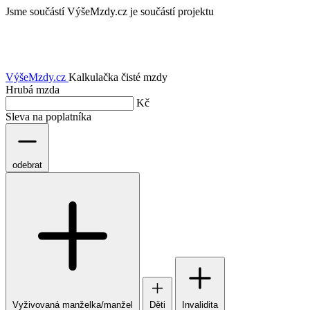
Jsme součástí
VýšeMzdy.cz je součástí projektu
VýšeMzdy
.cz
Kalkulačka čisté mzdy
Hrubá mzda
Kč
Sleva na poplatníka
odebrat
Vyživovaná manželka/manžel
Děti
Invalidita