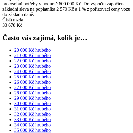
pro osobní potřeby v hodnotě 600 000 Kč. Do výpočtu započtena
základní sleva na poplatníka 2 570 Kč a 1 % z pořizovací ceny vozu
do základu daně.
Čistá mzda
33 678 Kč
Často vás zajímá, kolik je…
20 000 Kč hrubého
21 000 Kč hrubého
22 000 Kč hrubého
23 000 Kč hrubého
24 000 Kč hrubého
25 000 Kč hrubého
26 000 Kč hrubého
27 000 Kč hrubého
28 000 Kč hrubého
29 000 Kč hrubého
30 000 Kč hrubého
31 000 Kč hrubého
32 000 Kč hrubého
33 000 Kč hrubého
34 000 Kč hrubého
35 000 Kč hrubého