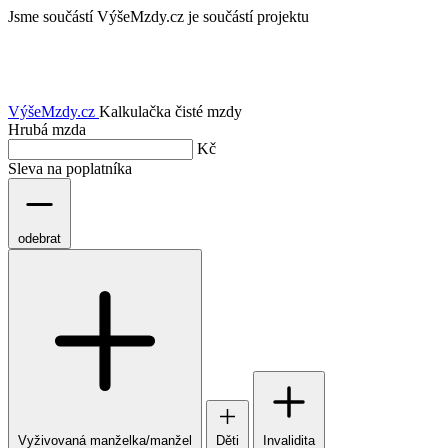
Jsme součástí
VýšeMzdy.cz je součástí projektu
VýšeMzdy
.cz
Kalkulačka čisté mzdy
Hrubá mzda
Kč
Sleva na poplatníka
odebrat
Vyživovaná manželka/manžel
Děti
Invalidita