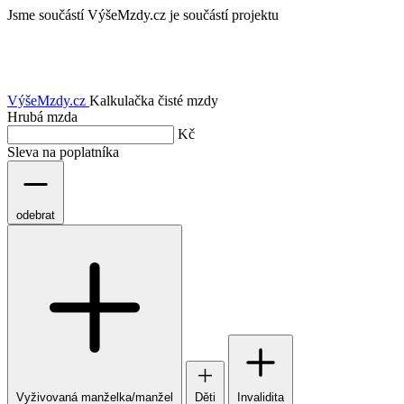
Jsme součástí
VýšeMzdy.cz je součástí projektu
VýšeMzdy
.cz
Kalkulačka čisté mzdy
Hrubá mzda
Kč
Sleva na poplatníka
odebrat
Vyživovaná manželka/manžel
Děti
Invalidita