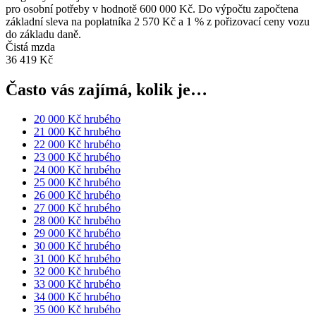
pro osobní potřeby v hodnotě 600 000 Kč. Do výpočtu započtena
základní sleva na poplatníka 2 570 Kč a 1 % z pořizovací ceny vozu
do základu daně.
Čistá mzda
36 419 Kč
Často vás zajímá, kolik je…
20 000 Kč hrubého
21 000 Kč hrubého
22 000 Kč hrubého
23 000 Kč hrubého
24 000 Kč hrubého
25 000 Kč hrubého
26 000 Kč hrubého
27 000 Kč hrubého
28 000 Kč hrubého
29 000 Kč hrubého
30 000 Kč hrubého
31 000 Kč hrubého
32 000 Kč hrubého
33 000 Kč hrubého
34 000 Kč hrubého
35 000 Kč hrubého