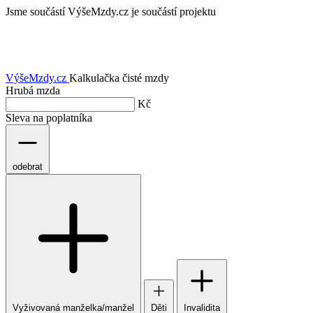
Jsme součástí
VýšeMzdy.cz je součástí projektu
VýšeMzdy
.cz
Kalkulačka čisté mzdy
Hrubá mzda
Kč
Sleva na poplatníka
odebrat
Vyživovaná manželka/manžel
Děti
Invalidita