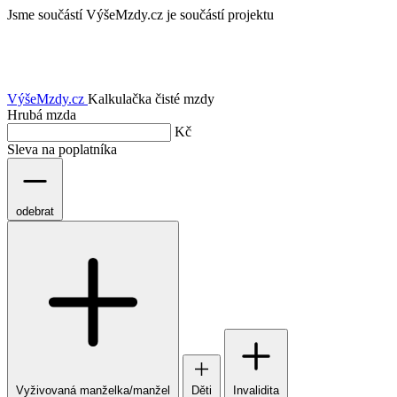
Jsme součástí
VýšeMzdy.cz je součástí projektu
VýšeMzdy
.cz
Kalkulačka čisté mzdy
Hrubá mzda
Kč
Sleva na poplatníka
odebrat
Vyživovaná manželka/manžel
Děti
Invalidita