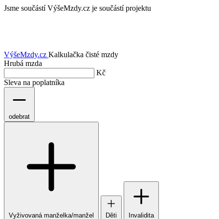
Jsme součástí
VýšeMzdy.cz je součástí projektu
VýšeMzdy
.cz
Kalkulačka čisté mzdy
Hrubá mzda
Kč
Sleva na poplatníka
odebrat
Vyživovaná manželka/manžel
Děti
Invalidita