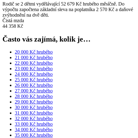
Rodič se 2 dětmi vydělávající 52 679 Kč hrubého měsíčně. Do
výpočtu započtena základní sleva na poplatníka 2 570 Kč a daňové
zvýhodnění na dvě děti.
Čistá mzda
44 358 Kč
Často vás zajímá, kolik je…
20 000 Kč hrubého
21 000 Kč hrubého
22 000 Kč hrubého
23 000 Kč hrubého
24 000 Kč hrubého
25 000 Kč hrubého
26 000 Kč hrubého
27 000 Kč hrubého
28 000 Kč hrubého
29 000 Kč hrubého
30 000 Kč hrubého
31 000 Kč hrubého
32 000 Kč hrubého
33 000 Kč hrubého
34 000 Kč hrubého
35 000 Kč hrubého