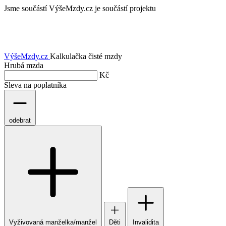
Jsme součástí
VýšeMzdy.cz je součástí projektu
VýšeMzdy
.cz
Kalkulačka čisté mzdy
Hrubá mzda
Kč
Sleva na poplatníka
odebrat
Vyživovaná manželka/manžel
Děti
Invalidita