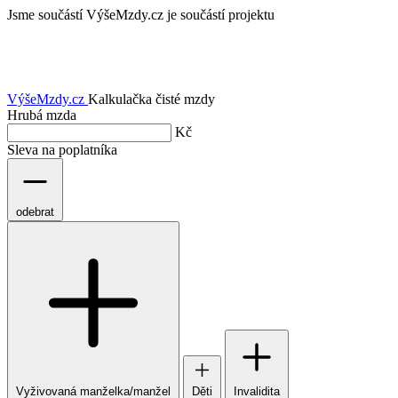
Jsme součástí
VýšeMzdy.cz je součástí projektu
VýšeMzdy
.cz
Kalkulačka čisté mzdy
Hrubá mzda
Kč
Sleva na poplatníka
odebrat
Vyživovaná manželka/manžel
Děti
Invalidita