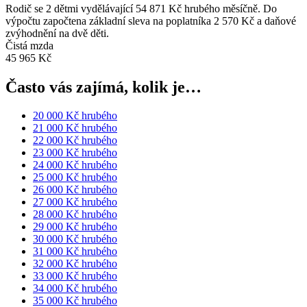
Rodič se 2 dětmi vydělávající 54 871 Kč hrubého měsíčně. Do
výpočtu započtena základní sleva na poplatníka 2 570 Kč a daňové
zvýhodnění na dvě děti.
Čistá mzda
45 965 Kč
Často vás zajímá, kolik je…
20 000 Kč hrubého
21 000 Kč hrubého
22 000 Kč hrubého
23 000 Kč hrubého
24 000 Kč hrubého
25 000 Kč hrubého
26 000 Kč hrubého
27 000 Kč hrubého
28 000 Kč hrubého
29 000 Kč hrubého
30 000 Kč hrubého
31 000 Kč hrubého
32 000 Kč hrubého
33 000 Kč hrubého
34 000 Kč hrubého
35 000 Kč hrubého