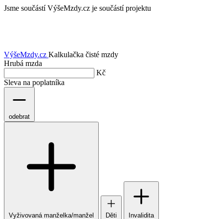
Jsme součástí
VýšeMzdy.cz je součástí projektu
VýšeMzdy
.cz
Kalkulačka čisté mzdy
Hrubá mzda
Kč
Sleva na poplatníka
odebrat
Vyživovaná manželka/manžel
Děti
Invalidita