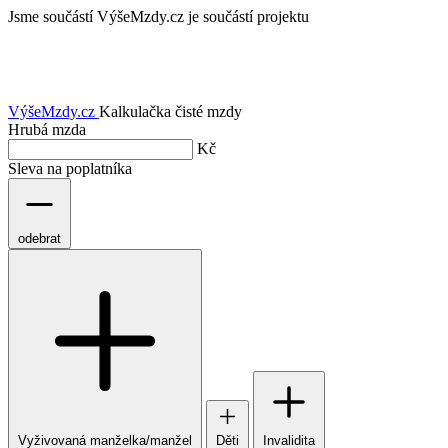
Jsme součástí
VýšeMzdy.cz je součástí projektu
VýšeMzdy
.cz
Kalkulačka čisté mzdy
Hrubá mzda
Kč
Sleva na poplatníka
odebrat
Vyživovaná manželka/manžel
Děti
Invalidita