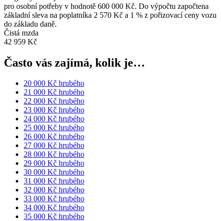
pro osobní potřeby v hodnotě 600 000 Kč. Do výpočtu započtena
základní sleva na poplatníka 2 570 Kč a 1 % z pořizovací ceny vozu
do základu daně.
Čistá mzda
42 959 Kč
Často vás zajímá, kolik je…
20 000 Kč hrubého
21 000 Kč hrubého
22 000 Kč hrubého
23 000 Kč hrubého
24 000 Kč hrubého
25 000 Kč hrubého
26 000 Kč hrubého
27 000 Kč hrubého
28 000 Kč hrubého
29 000 Kč hrubého
30 000 Kč hrubého
31 000 Kč hrubého
32 000 Kč hrubého
33 000 Kč hrubého
34 000 Kč hrubého
35 000 Kč hrubého