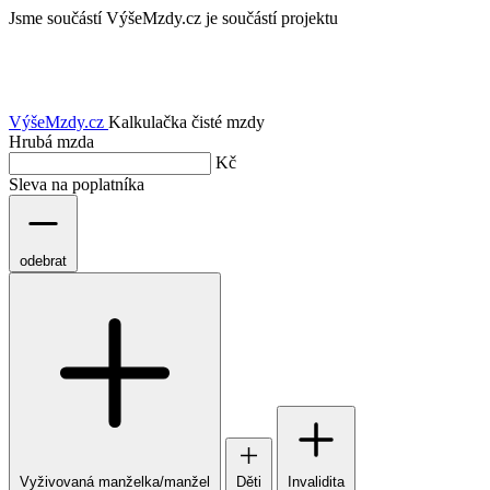
Jsme součástí
VýšeMzdy.cz je součástí projektu
VýšeMzdy
.cz
Kalkulačka čisté mzdy
Hrubá mzda
Kč
Sleva na poplatníka
odebrat
Vyživovaná manželka/manžel
Děti
Invalidita