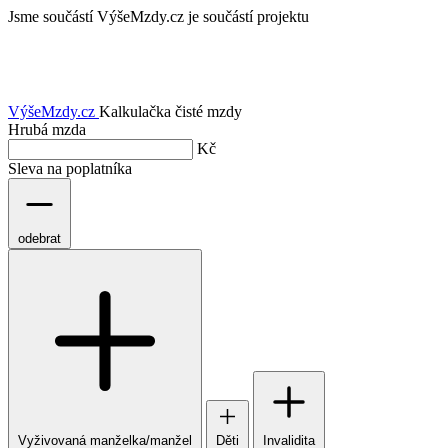
Jsme součástí
VýšeMzdy.cz je součástí projektu
VýšeMzdy
.cz
Kalkulačka čisté mzdy
Hrubá mzda
Kč
Sleva na poplatníka
odebrat
Vyživovaná manželka/manžel
Děti
Invalidita