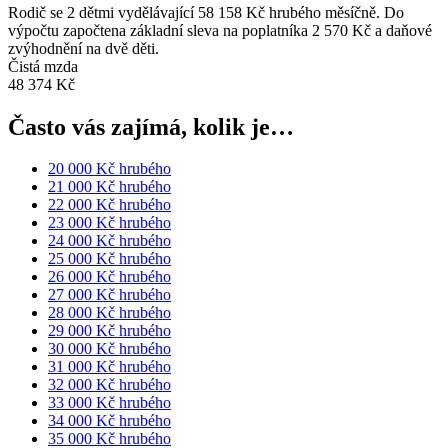
Rodič se 2 dětmi vydělávající 58 158 Kč hrubého měsíčně. Do
výpočtu započtena základní sleva na poplatníka 2 570 Kč a daňové
zvýhodnění na dvě děti.
Čistá mzda
48 374 Kč
Často vás zajímá, kolik je…
20 000 Kč hrubého
21 000 Kč hrubého
22 000 Kč hrubého
23 000 Kč hrubého
24 000 Kč hrubého
25 000 Kč hrubého
26 000 Kč hrubého
27 000 Kč hrubého
28 000 Kč hrubého
29 000 Kč hrubého
30 000 Kč hrubého
31 000 Kč hrubého
32 000 Kč hrubého
33 000 Kč hrubého
34 000 Kč hrubého
35 000 Kč hrubého