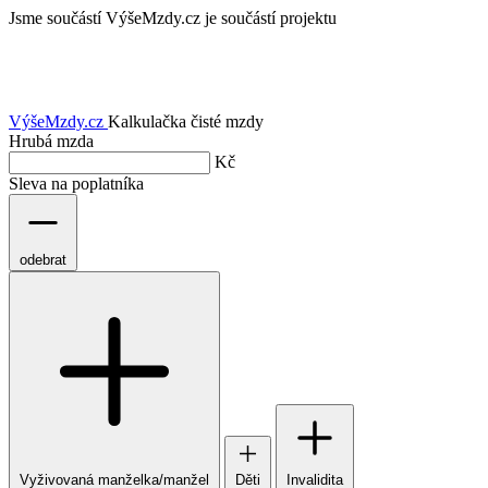
Jsme součástí
VýšeMzdy.cz je součástí projektu
VýšeMzdy
.cz
Kalkulačka čisté mzdy
Hrubá mzda
Kč
Sleva na poplatníka
odebrat
Vyživovaná manželka/manžel
Děti
Invalidita