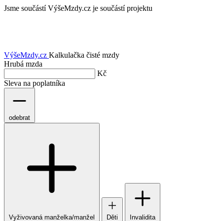
Jsme součástí
VýšeMzdy.cz je součástí projektu
VýšeMzdy
.cz
Kalkulačka čisté mzdy
Hrubá mzda
Kč
Sleva na poplatníka
odebrat
Vyživovaná manželka/manžel
Děti
Invalidita