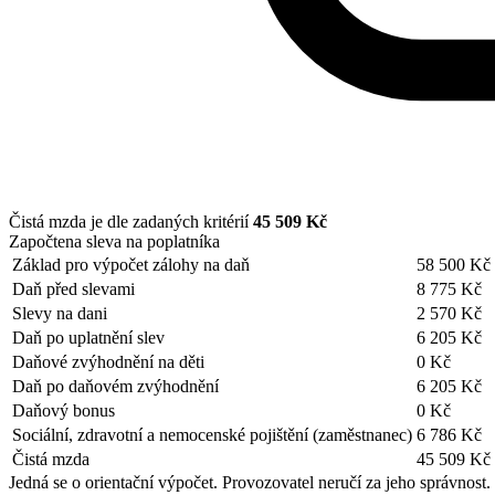
Čistá mzda je dle zadaných kritérií
45 509 Kč
Započtena sleva na poplatníka
Základ pro výpočet zálohy na daň
58 500 Kč
Daň před slevami
8 775 Kč
Slevy na dani
2 570 Kč
Daň po uplatnění slev
6 205 Kč
Daňové zvýhodnění na děti
0 Kč
Daň po daňovém zvýhodnění
6 205 Kč
Daňový bonus
0 Kč
Sociální, zdravotní a nemocenské pojištění (zaměstnanec)
6 786 Kč
Čistá mzda
45 509 Kč
Jedná se o orientační výpočet. Provozovatel neručí za jeho správnost