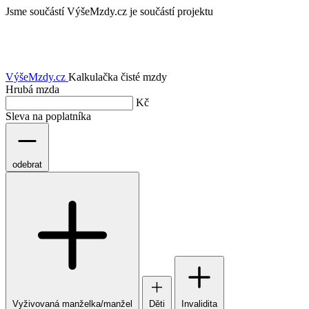
Jsme součástí
VýšeMzdy.cz je součástí projektu
VýšeMzdy
.cz
Kalkulačka čisté mzdy
Hrubá mzda
Kč
Sleva na poplatníka
odebrat
Vyživovaná manželka/manžel
Děti
Invalidita