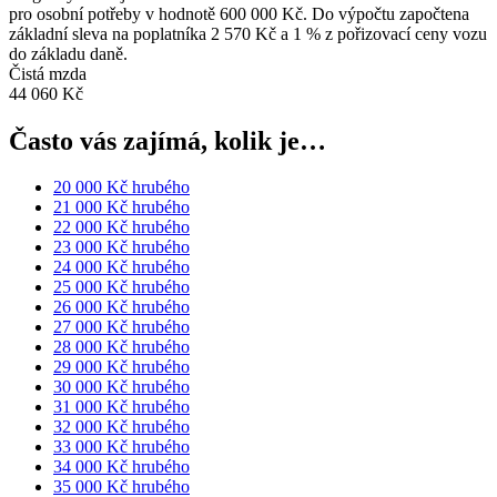
pro osobní potřeby v hodnotě 600 000 Kč. Do výpočtu započtena
základní sleva na poplatníka 2 570 Kč a 1 % z pořizovací ceny vozu
do základu daně.
Čistá mzda
44 060 Kč
Často vás zajímá, kolik je…
20 000 Kč hrubého
21 000 Kč hrubého
22 000 Kč hrubého
23 000 Kč hrubého
24 000 Kč hrubého
25 000 Kč hrubého
26 000 Kč hrubého
27 000 Kč hrubého
28 000 Kč hrubého
29 000 Kč hrubého
30 000 Kč hrubého
31 000 Kč hrubého
32 000 Kč hrubého
33 000 Kč hrubého
34 000 Kč hrubého
35 000 Kč hrubého