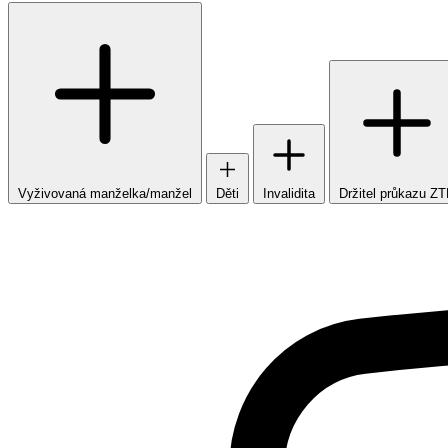
Vyživovaná manželka/manžel
Děti
Invalidita
Držitel průkazu Z