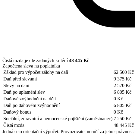
Čistá mzda je dle zadaných kritérií
48 445 Kč
Započtena sleva na poplatníka
Základ pro výpočet zálohy na daň
62 500 Kč
Daň před slevami
9 375 Kč
Slevy na dani
2 570 Kč
Daň po uplatnění slev
6 805 Kč
Daňové zvýhodnění na děti
0 Kč
Daň po daňovém zvýhodnění
6 805 Kč
Daňový bonus
0 Kč
Sociální, zdravotní a nemocenské pojištění (zaměstnanec)
7 250 Kč
Čistá mzda
48 445 Kč
Jedná se o orientační výpočet. Provozovatel neručí za jeho správnost