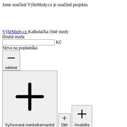
Jsme součástí
VýšeMzdy.cz je součástí projektu
VýšeMzdy
.cz
Kalkulačka čisté mzdy
Hrubá mzda
Kč
Sleva na poplatníka
odebrat
Vyživovaná manželka/manžel
Děti
Invalidita