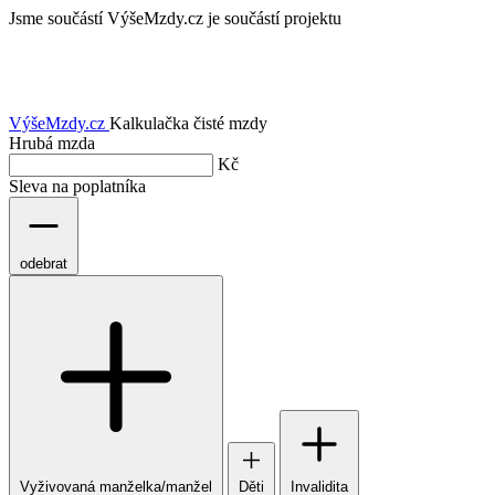
Jsme součástí
VýšeMzdy.cz je součástí projektu
VýšeMzdy
.cz
Kalkulačka čisté mzdy
Hrubá mzda
Kč
Sleva na poplatníka
odebrat
Vyživovaná manželka/manžel
Děti
Invalidita