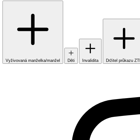
Vyživovaná manželka/manžel
Děti
Invalidita
Držitel průkazu Z