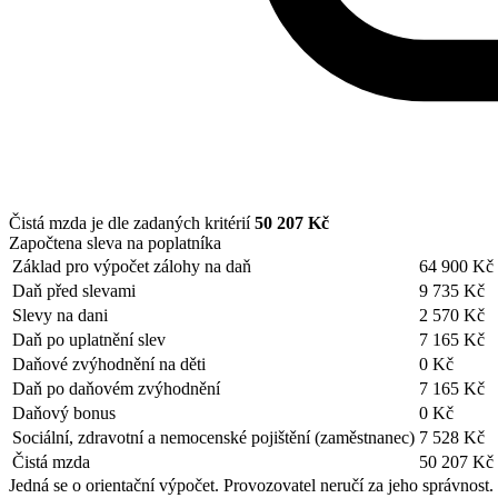
Čistá mzda je dle zadaných kritérií
50 207 Kč
Započtena sleva na poplatníka
Základ pro výpočet zálohy na daň
64 900 Kč
Daň před slevami
9 735 Kč
Slevy na dani
2 570 Kč
Daň po uplatnění slev
7 165 Kč
Daňové zvýhodnění na děti
0 Kč
Daň po daňovém zvýhodnění
7 165 Kč
Daňový bonus
0 Kč
Sociální, zdravotní a nemocenské pojištění (zaměstnanec)
7 528 Kč
Čistá mzda
50 207 Kč
Jedná se o orientační výpočet. Provozovatel neručí za jeho správnost