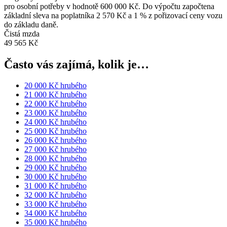
pro osobní potřeby v hodnotě 600 000 Kč. Do výpočtu započtena
základní sleva na poplatníka 2 570 Kč a 1 % z pořizovací ceny vozu
do základu daně.
Čistá mzda
49 565 Kč
Často vás zajímá, kolik je…
20 000 Kč hrubého
21 000 Kč hrubého
22 000 Kč hrubého
23 000 Kč hrubého
24 000 Kč hrubého
25 000 Kč hrubého
26 000 Kč hrubého
27 000 Kč hrubého
28 000 Kč hrubého
29 000 Kč hrubého
30 000 Kč hrubého
31 000 Kč hrubého
32 000 Kč hrubého
33 000 Kč hrubého
34 000 Kč hrubého
35 000 Kč hrubého