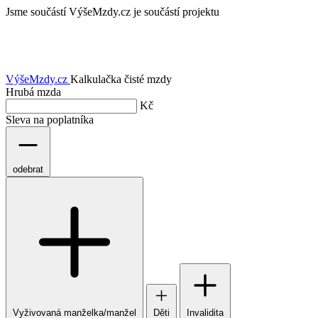
Jsme součástí
VýšeMzdy.cz je součástí projektu
VýšeMzdy
.cz
Kalkulačka čisté mzdy
Hrubá mzda
Kč
Sleva na poplatníka
odebrat
Vyživovaná manželka/manžel
Děti
Invalidita