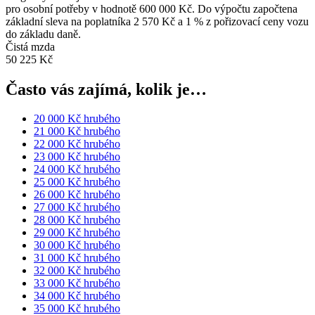
pro osobní potřeby v hodnotě 600 000 Kč. Do výpočtu započtena
základní sleva na poplatníka 2 570 Kč a 1 % z pořizovací ceny vozu
do základu daně.
Čistá mzda
50 225 Kč
Často vás zajímá, kolik je…
20 000 Kč hrubého
21 000 Kč hrubého
22 000 Kč hrubého
23 000 Kč hrubého
24 000 Kč hrubého
25 000 Kč hrubého
26 000 Kč hrubého
27 000 Kč hrubého
28 000 Kč hrubého
29 000 Kč hrubého
30 000 Kč hrubého
31 000 Kč hrubého
32 000 Kč hrubého
33 000 Kč hrubého
34 000 Kč hrubého
35 000 Kč hrubého