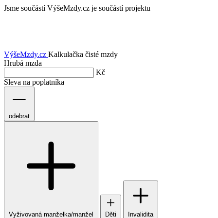
Jsme součástí
VýšeMzdy.cz je součástí projektu
VýšeMzdy
.cz
Kalkulačka čisté mzdy
Hrubá mzda
Kč
Sleva na poplatníka
odebrat
Vyživovaná manželka/manžel
Děti
Invalidita